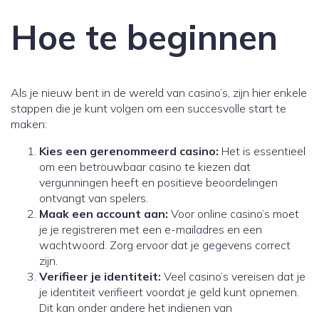
Hoe te beginnen
Als je nieuw bent in de wereld van casino’s, zijn hier enkele
stappen die je kunt volgen om een succesvolle start te
maken:
Kies een gerenommeerd casino:
Het is essentieel
om een betrouwbaar casino te kiezen dat
vergunningen heeft en positieve beoordelingen
ontvangt van spelers.
Maak een account aan:
Voor online casino’s moet
je je registreren met een e-mailadres en een
wachtwoord. Zorg ervoor dat je gegevens correct
zijn.
Verifieer je identiteit:
Veel casino’s vereisen dat je
je identiteit verifieert voordat je geld kunt opnemen.
Dit kan onder andere het indienen van