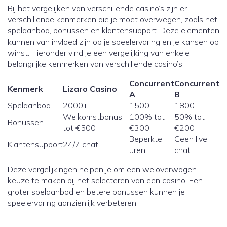
Bij het vergelijken van verschillende casino’s zijn er
verschillende kenmerken die je moet overwegen, zoals het
spelaanbod, bonussen en klantensupport. Deze elementen
kunnen van invloed zijn op je speelervaring en je kansen op
winst. Hieronder vind je een vergelijking van enkele
belangrijke kenmerken van verschillende casino’s:
Concurrent
Concurrent
Kenmerk
Lizaro Casino
A
B
Spelaanbod
2000+
1500+
1800+
Welkomstbonus
100% tot
50% tot
Bonussen
tot €500
€300
€200
Beperkte
Geen live
Klantensupport
24/7 chat
uren
chat
Deze vergelijkingen helpen je om een weloverwogen
keuze te maken bij het selecteren van een casino. Een
groter spelaanbod en betere bonussen kunnen je
speelervaring aanzienlijk verbeteren.