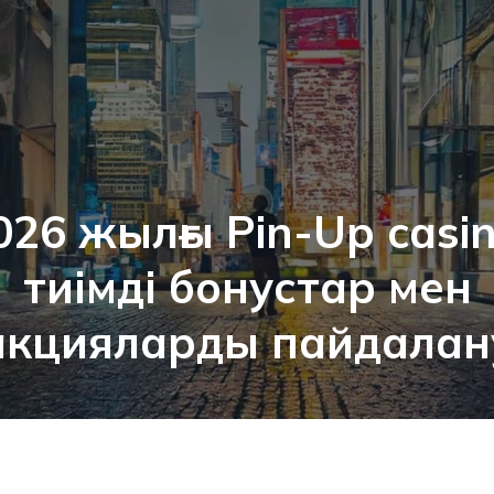
026 жылғы Pin-Up casin
тиімді бонустар мен
акцияларды пайдалан