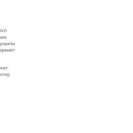
vті
ның
 арқылы
керемет
жет.
іктер