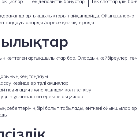
, акциялар
Тек депозиттік бонустар
Тек слоттар үшін бо
не қарағанда артықшылықтарын айқындайды. Ойыншыларға
ң таңдауы оларды әсіресе қызықтырады.
қшылықтар
н көптеген артықшылықтар бар. Олардың кейбіреулері тө
ндарының кең таңдауы.
ау кезінде әр түрлі акциялар.
й навигация және жылдам қол жеткізу.
у үшін ұсынылатын ерекше акциялар.
ң себептерінің бірі болып табылады, өйткені ойыншылар ә
ады.
псіздік