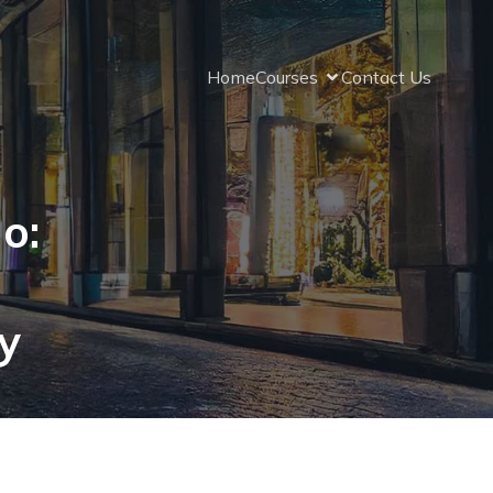
Home
Courses
Contact Us
o:
у