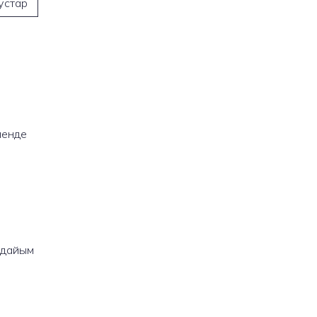
нустар
менде
рдайым