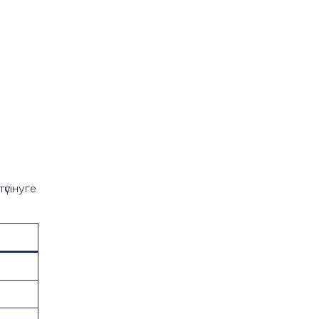
үсінуге