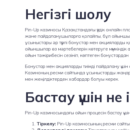
Негізгі шолу
Pin-Up казиносы Қазақстандағы үздік онлайн пла
және пайдаланушыларға қолайлы, бұл ойыншыла
ұсыныстары әр түрлі бонустар мен акцияларды
ойыншылар өз мәртебелерін көтеруге мүмкіндік 
ойын тәжірибесін сезініп, көптеген бонустардан
Бонустар мен акцияларды тиімді пайдалану үші
Казиноның ресми сайтында ұсыныстарды жаңар
мен жеңілдіктерден хабардар болуы керек.
Бастау үшін не 
Pin-Up казиносындағы ойын процесін бастау үші
Тіркелу:
Pin-Up казиносының ресми сайтын