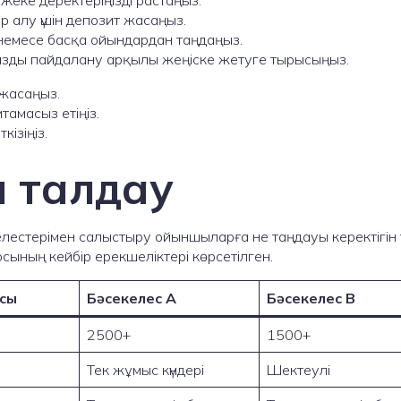
жеке деректеріңізді растаңыз.
р алу үшін депозит жасаңыз.
 немесе басқа ойындардан таңдаңыз.
зды пайдалану арқылы жеңіске жетуге тырысыңыз.
жасаңыз.
тамасыз етіңіз.
ізіңіз.
 талдау
келестерімен салыстыру ойыншыларға не таңдауы керектігін т
носының кейбір ерекшеліктері көрсетілген.
осы
Бәсекелес A
Бәсекелес B
2500+
1500+
Тек жұмыс күндері
Шектеулі