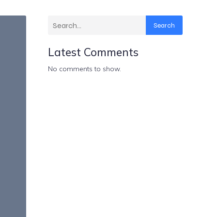
Search
Latest Comments
No comments to show.