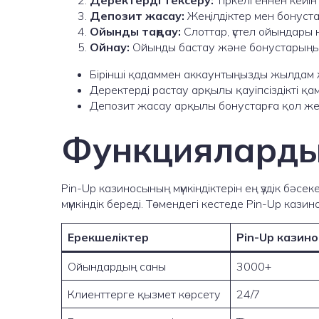
Деректерді тексеру:
Тіркелгеннен кейін 
Депозит жасау:
Жеңілдіктер мен бонуста
Ойынды таңдау:
Слоттар, үстел ойындары
Ойнау:
Ойынды бастау және бонустарыңы
Бірінші қадаммен аккаунтыңызды жылдам 
Деректерді растау арқылы қауіпсіздікті қам
Депозит жасау арқылы бонустарға қол жетк
Функцияларды
Pin-Up казиносының мүмкіндіктерін ең үздік бәсе
мүмкіндік береді. Төмендегі кестеде Pin-Up кази
Ерекшеліктер
Pin-Up казин
Ойындардың саны
3000+
Клиенттерге қызмет көрсету
24/7