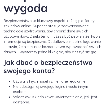
wygoda
Bezpieczeństwo to kluczowy aspekt każdej platformy
zakładów online. Supabet stosuje zaawansowane
technologie szyfrowania, aby chronić dane swoich
użytkowników. Dzięki temu możesz być pewien, że Twoje
informacje są bezpieczne. Dodatkowo, mobilne logowanie
sprawia, że nie musisz każdorazowo wprowadzać swoich
danych – wystarczy jedno kliknięcie, aby cieszyć się grą.
Jak dbać o bezpieczeństwo
swojego konta?
Używaj silnych haseł i zmieniaj je regularnie.
Nie udostępniaj swojego loginu i hasła innym
osobom.
Włącz dwuskładnikowe uwierzytelnianie, jeśli jest
dostępne.