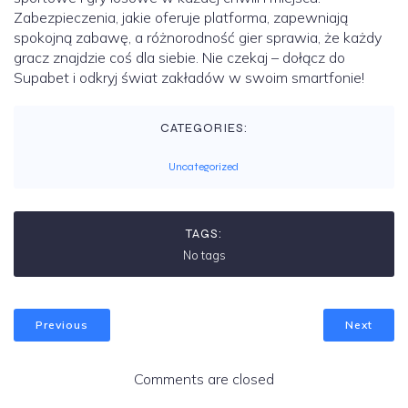
Zabezpieczenia, jakie oferuje platforma, zapewniają
spokojną zabawę, a różnorodność gier sprawia, że każdy
gracz znajdzie coś dla siebie. Nie czekaj – dołącz do
Supabet i odkryj świat zakładów w swoim smartfonie!
CATEGORIES:
Uncategorized
TAGS:
No tags
Previous
Next
Comments are closed