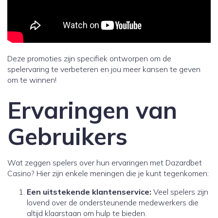
Deze promoties zijn specifiek ontworpen om de
spelervaring te verbeteren en jou meer kansen te geven
om te winnen!
Ervaringen van
Gebruikers
Wat zeggen spelers over hun ervaringen met Dazardbet
Casino? Hier zijn enkele meningen die je kunt tegenkomen:
Een uitstekende klantenservice:
Veel spelers zijn
lovend over de ondersteunende medewerkers die
altijd klaarstaan om hulp te bieden.