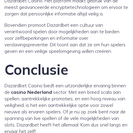
Dazardbet Casino. Het platform maakt gebruik van de
meest geavanceerde encryptietechnologieën om ervoor te
zorgen dat persoonlijke informatie altijd veilig is.
Bovendien promoot Dazardbet een cultuur van
verantwoord spelen door mogelijkheden aan te bieden
voor zelfbeperkingen en informatie over
verslavingspreventie. Dit toont aan dat ze om hun spelers
geven en een veilige speelomgeving willen creëren.
Conclusie
Dazardbet Casino biedt een uitzonderlijke ervaring binnen
de
casino Nederland
sector. Met een breed scala aan
spellen, aantrekkelijke promoties, en een hoog niveau van
veiligheid, is het een aantrekkelijke optie voor zowel
nieuwe als ervaren spelers. Of je nu op zoek bent naar de
spanning van live spellen of de vele mogelijkheden van
slots, Dazardbet heeft het allemaal. Kom dus snel langs en
ervaar het zelf!