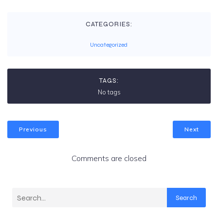
CATEGORIES:
Uncategorized
TAGS:
No tags
Previous
Next
Comments are closed
Search