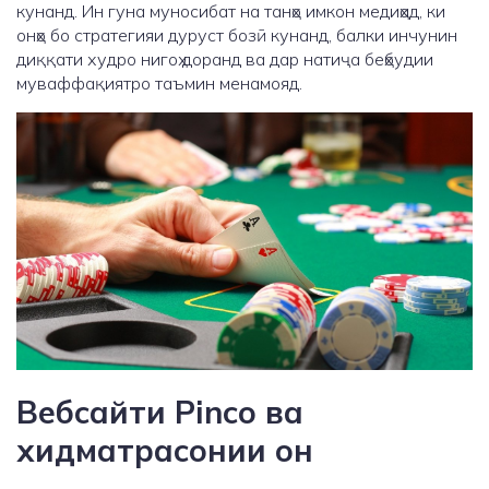
кунанд. Ин гуна муносибат на танҳо имкон медиҳад, ки
онҳо бо стратегияи дуруст бозӣ кунанд, балки инчунин
диққати худро нигоҳ доранд ва дар натиҷа беҳбудии
муваффақиятро таъмин менамояд.
Вебсайти Pinco ва
хидматрасонии он