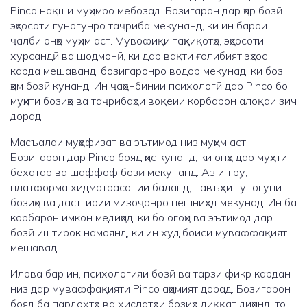
Pinco нақши муҳимро мебозад. Бозигарон дар ҳар бозӣ
эҳсосоти гуногунро таҷриба мекунанд, ки ин барои
ҷалби онҳо муҳим аст. Мувофиқи таҳқиқотҳо, эҳсосоти
хурсандӣ ва шодмонӣ, ки дар вақти ғолибият эҳсос
карда мешаванд, бозигаронро водор мекунад, ки боз
ҳам бозӣ кунанд. Ин ҷаҳонбинии психологӣ дар Pinco бо
муҳити бозиҳо ва таҷрибаҳои воқеии корбарон алоқаи зич
дорад.
Масъалаи муҳофизат ва эътимод низ муҳим аст.
Бозигарон дар Pinco бояд ҳис кунанд, ки онҳо дар муҳити
бехатар ва шаффоф бозӣ мекунанд. Аз ин рӯ,
платформа хидматрасонии баланд, навъҳои гуногуни
бозиҳо ва дастгирии мизоҷонро пешниҳод мекунад. Ин ба
корбарон имкон медиҳад, ки бо огоҳӣ ва эътимод дар
бозӣ иштирок намоянд, ки ин худ боиси муваффақият
мешавад.
Илова бар ин, психологияи бозӣ ва тарзи фикр кардан
низ дар муваффақияти Pinco аҳамият дорад. Бозигарон
бояд ба пардохтҳо ва хислатҳои бозиҳо диққат диҳанд, то