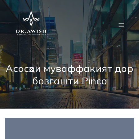
Асосҳои муваффақият дар
бозгашти Pinco