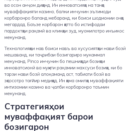
ва осон анҷом диҳанд. Ин инноватсияҳо на танҳо
муваффақияти казино, балки инчунин эътимоди
корбаронро баланд мебаранд, ки боиси шодмонии онҳо
мегардад. Баъзе корбарон ҳатто бо истифодаи
пардохтҳои рақамӣ ва кликҳои зуд, муомилотро инъикос
мекунанд.
Технологияҳои нав боиси навъ ва хусусиятҳои нави бозӣ
мешаванд, ки таҷрибаи бозигариро мукаммал
мекунанд. Pinco инчунин бо пешниҳоди бозиҳои
инноватсионӣ ва муҳити рақамии махсуси бозиҳо, ки бо
тарзи нави бозӣ алоқаманд аст, табиати бозӣ ва
эҳсосотро тағйир медиҳад. Ин ҳама омилҳо муваффақияти
интизомии казино ва ҷалби корбаронро таъмин
мекунанд.
Стратегияҳои
муваффақият барои
бозигарон