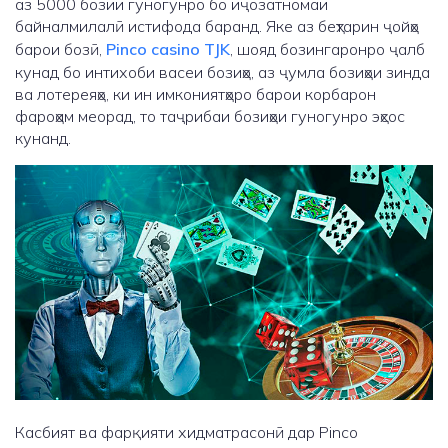
аз 5000 бозии гуногунро бо иҷозатномаи
байналмилалӣ истифода баранд. Яке аз беҳтарин ҷойҳо
барои бозӣ,
Pinco casino TJK
, шояд бозингаронро ҷалб
кунад бо интихоби васеи бозиҳо, аз ҷумла бозиҳои зинда
ва лотереяҳо, ки ин имкониятҳоро барои корбарон
фароҳам меорад, то таҷрибаи бозиҳои гуногунро эҳсос
кунанд.
Касбият ва фарқияти хидматрасонӣ дар Pinco