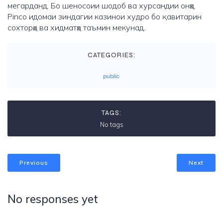
мегарданд. Бо шеносоии шодоб ва хурсандии онҳо,
Pinco идомаи зиндагии казинои худро бо қавитарин
сохторҳо ва хидматҳо таъмин мекунад.
CATEGORIES:
public
TAGS:
No tags
Previous
Next
No responses yet