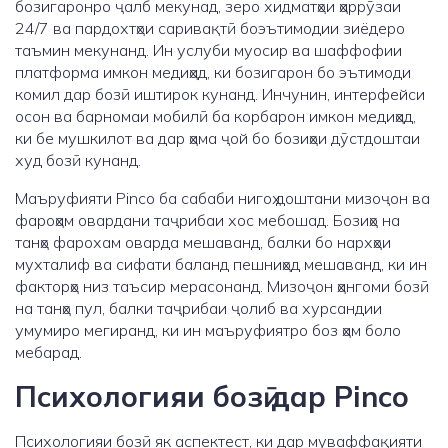
бозигаронро ҷалб мекунад, зеро хидматҳои ҳаррӯзаи
24/7 ва пардохтҳои саривақтӣ боэътимодии зиёдеро
таъмин мекунанд. Ин услуби муосир ва шаффофии
платформa имкон медиҳад, ки бозигарон бо эътимоди
комил дар бозӣ иштирок кунанд. Инчунин, интерфейси
осон ва барномаи мобилӣ ба корбарон имкон медиҳад,
ки бе мушкилот ва дар ҳама ҷой бо бозиҳои дӯстдоштаи
худ бозӣ кунанд.
Маъруфияти Pinco ба сабаби нигоҳ доштани мизоҷон ва
фароҳам овардани таҷрибаи хос мебошад. Бозиҳо на
танҳо фарохам оварда мешаванд, балки бо нархҳои
мухталиф ва сифати баланд пешниҳод мешаванд, ки ин
факторҳо низ таъсир мерасонанд. Мизоҷон ҳангоми бозӣ
на танҳо пул, балки таҷрибаи ҷолиб ва хурсандии
умумиро мегиранд, ки ин маъруфиятро боз ҳам боло
мебарад.
Психологияи бозӣ дар Pinco
Психологияи бозӣ як аспектест, ки дар муваффақияти