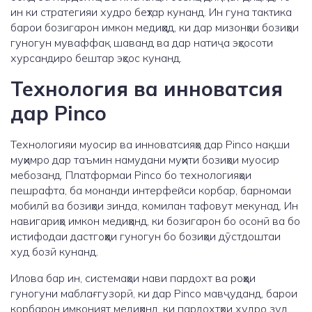
ин ки стратегияи худро беҳтар кунанд. Ин гуна тактика
барои бозигарон имкон медиҳад, ки дар мизонҳои бозиҳои
гуногун муваффақ шаванд ва дар натиҷа эҳсосоти
хурсандиро бештар эҳсос кунанд.
Технология ва инноватсия
дар Pinco
Технологияи муосир ва инноватсияҳо дар Pinco нақши
муҳимро дар таъмин намудани муҳити бозиҳои муосир
мебозанд. Платформаи Pinco бо технологияҳои
пешрафта, ба монанди интерфейси корбар, барномаи
мобилӣ ва бозиҳои зинда, комилан тафовут мекунад. Ин
навигариҳо имкон медиҳанд, ки бозигарон бо осонӣ ва бо
истифодаи дастгоҳҳои гуногун бо бозиҳои дӯстдоштаи
худ бозӣ кунанд.
Илова бар ин, системаҳои нави пардохт ва роҳҳои
гуногуни маблағгузорӣ, ки дар Pinco мавҷуданд, барои
корбарон имконият медиҳанд, ки пардохтҳои худро зуд