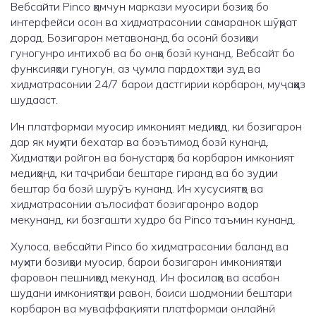
Вебсайти Pinco ҳамчун маркази муосири бозиҳо бо
интерфейси осон ва хидматрасонии самаранок шӯҳрат
дорад. Бозигарон метавонанд ба осонӣ бозиҳои
гуногунро интихоб ва бо онҳо бозӣ кунанд. Вебсайт бо
функсияҳои гуногун, аз ҷумла пардохтҳои зуд ва
хидматрасонии 24/7 барои дастгирии корбарон, муҷаҳҳаз
шудааст.
Ин платформаи муосир имконият медиҳад, ки бозигарон
дар як муҳити бехатар ва боэътимод бозӣ кунанд.
Хидматҳои ройгон ва бонустарҳо ба корбарон имконият
медиҳанд, ки таҷрибаи бештаре гиранд ва бо зудии
бештар ба бозӣ шурӯъ кунанд. Ин хусусиятҳо ва
хидматрасонии аълосифат бозигаронро водор
мекунанд, ки бозгашти худро ба Pinco таъмин кунанд.
Хулоса, вебсайти Pinco бо хидматрасонии баланд ва
муҳити бозиҳои муосир, барои бозигарон имкониятҳои
фаровон пешниҳод мекунад. Ин фосилаҳо ва асабон
шудани имкониятҳои равон, боиси шодмонии бештари
корбарон ва муваффақияти платформаи онлайнӣ