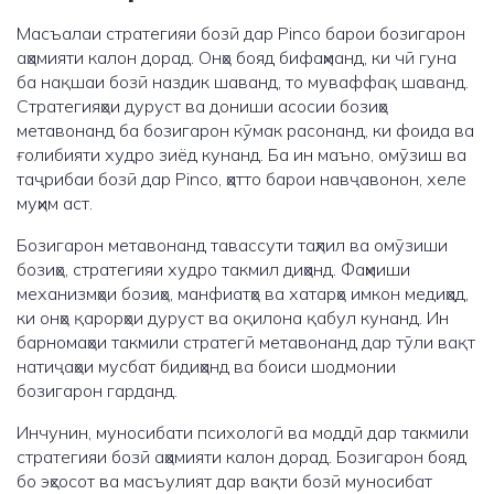
Масъалаи стратегияи бозӣ дар Pinco барои бозигарон
аҳамияти калон дорад. Онҳо бояд бифаҳманд, ки чӣ гуна
ба нақшаи бозӣ наздик шаванд, то муваффақ шаванд.
Стратегияҳои дуруст ва дониши асосии бозиҳо
метавонанд ба бозигарон кӯмак расонанд, ки фоида ва
ғолибияти худро зиёд кунанд. Ба ин маъно, омӯзиш ва
таҷрибаи бозӣ дар Pinco, ҳатто барои навҷавонон, хеле
муҳим аст.
Бозигарон метавонанд тавассути таҳлил ва омӯзиши
бозиҳо, стратегияи худро такмил диҳанд. Фаҳмиши
механизмҳои бозиҳо, манфиатҳо ва хатарҳо имкон медиҳад,
ки онҳо қарорҳои дуруст ва оқилона қабул кунанд. Ин
барномаҳои такмили стратегӣ метавонанд дар тӯли вақт
натиҷаҳои мусбат бидиҳанд ва боиси шодмонии
бозигарон гарданд.
Инчунин, муносибати психологӣ ва моддӣ дар такмили
стратегияи бозӣ аҳамияти калон дорад. Бозигарон бояд
бо эҳсосот ва масъулият дар вақти бозӣ муносибат