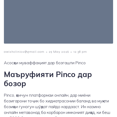
-
-
awishclinics@gmail.com
29 May 2026
12:38 pm
Асосҳои муваффақият дар бозгашти Pinco
Маъруфияти Pinco дар
бозор
Pinco, ҳамчун платформаи онлайн, дар миёни
бозигарони тоҷик бо хидматрасонии баланд ва муҳити
бозиҳои гуногун шӯҳрат пайдо кардааст. Ин казино
онлайн метавонад ба корбарон имконият диҳад, ки беш