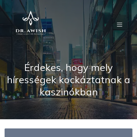
Érdekes, hogy mely
hírességek kockáztatnak a
kaszinókban