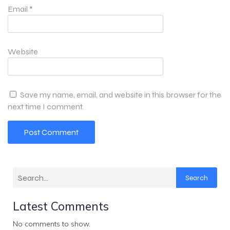
Email
*
Website
Save my name, email, and website in this browser for the
next time I comment.
Search
Latest Comments
No comments to show.