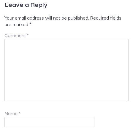
Leave a Reply
Your email address will not be published.
Required fields
are marked
*
Comment
*
Name
*