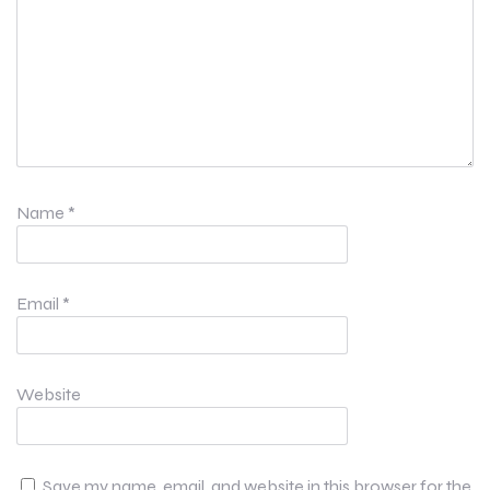
Name
*
Email
*
Website
Save my name, email, and website in this browser for the