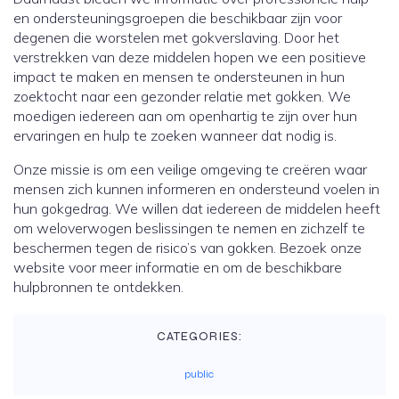
en ondersteuningsgroepen die beschikbaar zijn voor
degenen die worstelen met gokverslaving. Door het
verstrekken van deze middelen hopen we een positieve
impact te maken en mensen te ondersteunen in hun
zoektocht naar een gezonder relatie met gokken. We
moedigen iedereen aan om openhartig te zijn over hun
ervaringen en hulp te zoeken wanneer dat nodig is.
Onze missie is om een veilige omgeving te creëren waar
mensen zich kunnen informeren en ondersteund voelen in
hun gokgedrag. We willen dat iedereen de middelen heeft
om weloverwogen beslissingen te nemen en zichzelf te
beschermen tegen de risico’s van gokken. Bezoek onze
website voor meer informatie en om de beschikbare
hulpbronnen te ontdekken.
CATEGORIES:
public