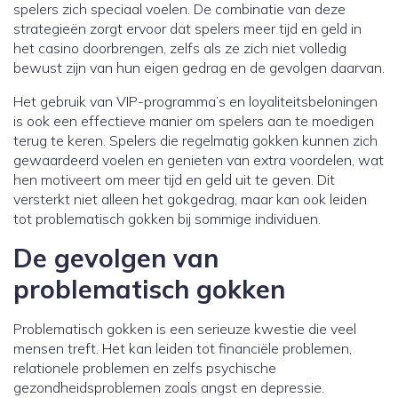
spelers zich speciaal voelen. De combinatie van deze
strategieën zorgt ervoor dat spelers meer tijd en geld in
het casino doorbrengen, zelfs als ze zich niet volledig
bewust zijn van hun eigen gedrag en de gevolgen daarvan.
Het gebruik van VIP-programma’s en loyaliteitsbeloningen
is ook een effectieve manier om spelers aan te moedigen
terug te keren. Spelers die regelmatig gokken kunnen zich
gewaardeerd voelen en genieten van extra voordelen, wat
hen motiveert om meer tijd en geld uit te geven. Dit
versterkt niet alleen het gokgedrag, maar kan ook leiden
tot problematisch gokken bij sommige individuen.
De gevolgen van
problematisch gokken
Problematisch gokken is een serieuze kwestie die veel
mensen treft. Het kan leiden tot financiële problemen,
relationele problemen en zelfs psychische
gezondheidsproblemen zoals angst en depressie.