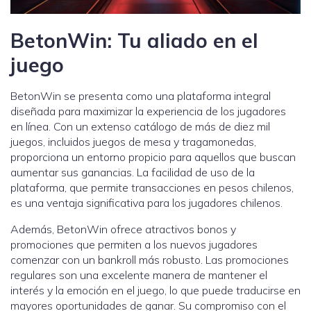
BetonWin: Tu aliado en el
juego
BetonWin se presenta como una plataforma integral
diseñada para maximizar la experiencia de los jugadores
en línea. Con un extenso catálogo de más de diez mil
juegos, incluidos juegos de mesa y tragamonedas,
proporciona un entorno propicio para aquellos que buscan
aumentar sus ganancias. La facilidad de uso de la
plataforma, que permite transacciones en pesos chilenos,
es una ventaja significativa para los jugadores chilenos.
Además, BetonWin ofrece atractivos bonos y
promociones que permiten a los nuevos jugadores
comenzar con un bankroll más robusto. Las promociones
regulares son una excelente manera de mantener el
interés y la emoción en el juego, lo que puede traducirse en
mayores oportunidades de ganar. Su compromiso con el