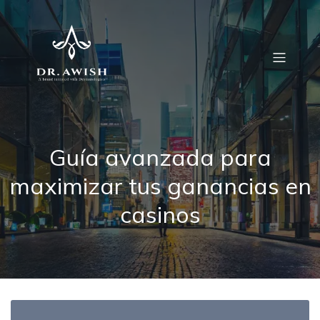
Guía avanzada para
maximizar tus ganancias en
casinos