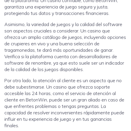
de la plataforma. Un casino confiable, como BetonWin,
garantiza una experiencia de juego segura y justa,
protegiendo tus datos y transacciones financieras.
Asimismo, la variedad de juegos y la calidad del software
son aspectos cruciales a considerar. Un casino que
ofrezca un amplio catálogo de juegos, incluyendo opciones
de crupieres en vivo y una buena selección de
tragamonedas, te dará más oportunidades de ganar.
Verifica si la plataforma cuenta con desarrolladores de
software de renombre, ya que esto suele ser un indicador
de la calidad de los juegos disponibles.
Por otro lado, la atención al cliente es un aspecto que no
debe subestimarse. Un casino que ofrezca soporte
accesible las 24 horas, como el servicio de atención al
cliente en BetonWin, puede ser un gran aliado en caso de
que enfrentes problemas o tengas preguntas. La
capacidad de resolver inconvenientes rápidamente puede
influir en tu experiencia de juego y en tus ganancias
finales.