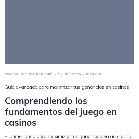
-
-
awishclinics@gmail.com
2 June 2026
8:08 am
Guía avanzada para maximizar tus ganancias en casinos
Comprendiendo los
fundamentos del juego en
casinos
El primer paso para maximizar tus ganancias en un casino