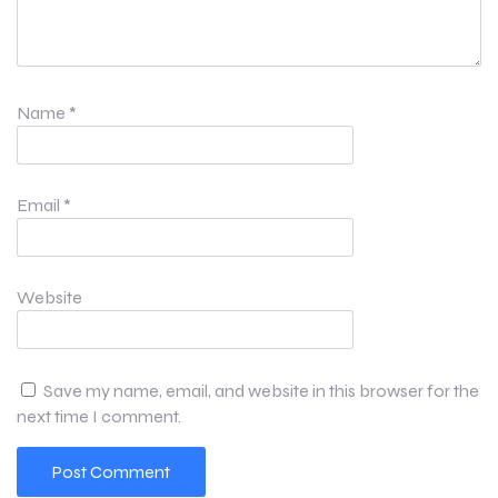
Name
*
Email
*
Website
Save my name, email, and website in this browser for the
next time I comment.