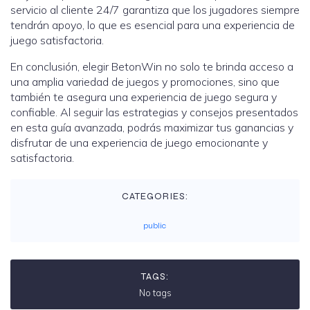
servicio al cliente 24/7 garantiza que los jugadores siempre
tendrán apoyo, lo que es esencial para una experiencia de
juego satisfactoria.
En conclusión, elegir BetonWin no solo te brinda acceso a
una amplia variedad de juegos y promociones, sino que
también te asegura una experiencia de juego segura y
confiable. Al seguir las estrategias y consejos presentados
en esta guía avanzada, podrás maximizar tus ganancias y
disfrutar de una experiencia de juego emocionante y
satisfactoria.
CATEGORIES:
public
TAGS:
No tags