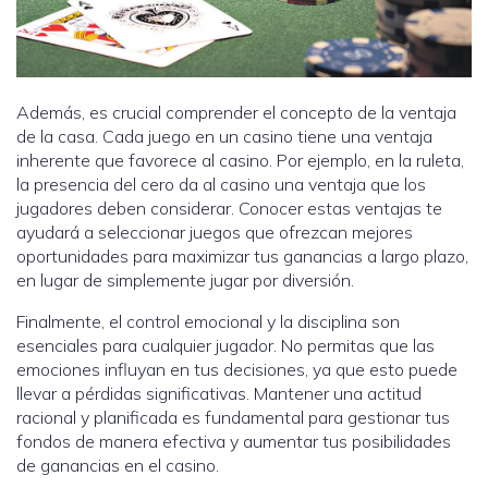
Además, es crucial comprender el concepto de la ventaja
de la casa. Cada juego en un casino tiene una ventaja
inherente que favorece al casino. Por ejemplo, en la ruleta,
la presencia del cero da al casino una ventaja que los
jugadores deben considerar. Conocer estas ventajas te
ayudará a seleccionar juegos que ofrezcan mejores
oportunidades para maximizar tus ganancias a largo plazo,
en lugar de simplemente jugar por diversión.
Finalmente, el control emocional y la disciplina son
esenciales para cualquier jugador. No permitas que las
emociones influyan en tus decisiones, ya que esto puede
llevar a pérdidas significativas. Mantener una actitud
racional y planificada es fundamental para gestionar tus
fondos de manera efectiva y aumentar tus posibilidades
de ganancias en el casino.