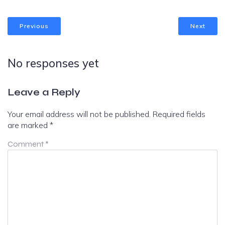
Previous
Next
No responses yet
Leave a Reply
Your email address will not be published.
Required fields
are marked
*
Comment
*