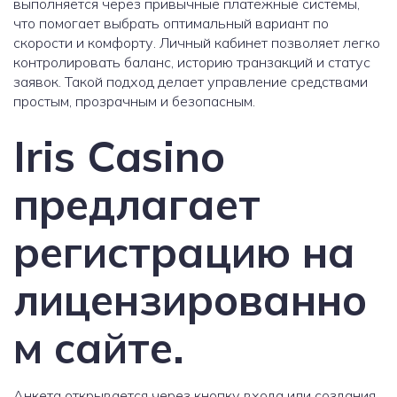
выполняется через привычные платежные системы,
что помогает выбрать оптимальный вариант по
скорости и комфорту. Личный кабинет позволяет легко
контролировать баланс, историю транзакций и статус
заявок. Такой подход делает управление средствами
простым, прозрачным и безопасным.
Iris Casino
предлагает
регистрацию на
лицензированно
м сайте.
Анкета открывается через кнопку входа или создания