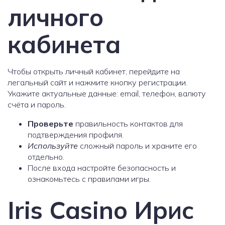
личного
кабинета
Чтобы открыть личный кабинет, перейдите на
легальный сайт и нажмите кнопку регистрации.
Укажите актуальные данные: email, телефон, валюту
счёта и пароль.
Проверьте
правильность контактов для
подтверждения профиля.
Используйте
сложный пароль и храните его
отдельно.
После входа настройте безопасность и
ознакомьтесь с правилами игры.
Iris Casino Ирис