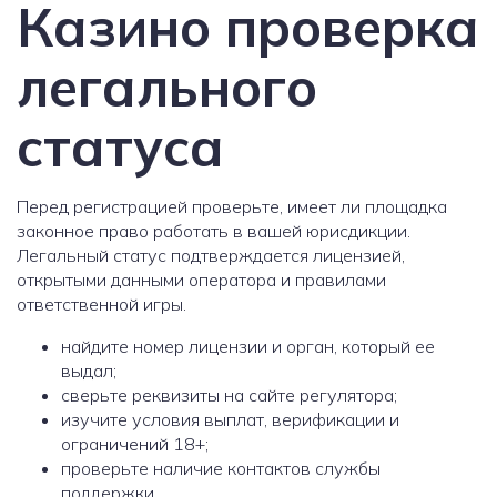
Казино проверка
легального
статуса
Перед регистрацией проверьте, имеет ли площадка
законное право работать в вашей юрисдикции.
Легальный статус подтверждается лицензией,
открытыми данными оператора и правилами
ответственной игры.
найдите номер лицензии и орган, который ее
выдал;
сверьте реквизиты на сайте регулятора;
изучите условия выплат, верификации и
ограничений 18+;
проверьте наличие контактов службы
поддержки.