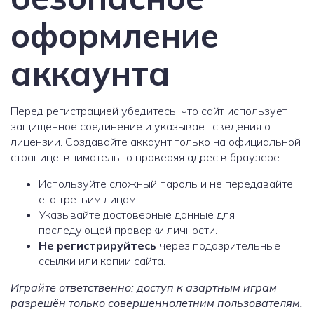
оформление
аккаунта
Перед регистрацией убедитесь, что сайт использует
защищённое соединение и указывает сведения о
лицензии. Создавайте аккаунт только на официальной
странице, внимательно проверяя адрес в браузере.
Используйте сложный пароль и не передавайте
его третьим лицам.
Указывайте достоверные данные для
последующей проверки личности.
Не регистрируйтесь
через подозрительные
ссылки или копии сайта.
Играйте ответственно: доступ к азартным играм
разрешён только совершеннолетним пользователям.