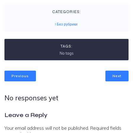
CATEGORIES:
! Без рубрики
TAGS:
No tags
Previous
Next
No responses yet
Leave a Reply
Your email address will not be published.
Required fields