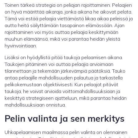
Toinen tärkeä strategia on peliajan rajoittaminen. Pelaajien
on hyvä määrittää aikaraja, jonka aikana he aikovat pelata.
Tämä voi estää pelaajia viettämästä liikaa aikaa peleissä ja
autta heitä säilyttämään tasapainon elämässään. Ajan
rajoittaminen voi myös auttaa pelaajia keskittymään
muuhun elämäänsä, mikä voi parantaa heidän yleistä
hyvinvointiaan.
Lisäksi on hyödyllistä pitää taukoja pelaamisen aikana.
Taukojen pitäminen voi auttaa pelaajia arvioimaan
tilannettaan ja tekemään järkevämpiä päätöksiä. Tauko
antaa pelaajille mahdollisuuden palautua ja tarkastella
pelikokemustaan objektiivisesti. Kun pelaajat pitävät
taukoja, he voivat arvioida voittomahdollisuuksiaan ja
keskittyä strategiseen ajatteluun, mikä parantaa heidän
mahdollisuuksiaan onnistua.
Pelin valinta ja sen merkitys
Uhkapelaamisen maailmassa pelin valinta on olennainen