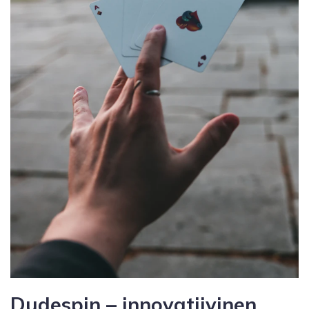
Dudespin – innovatiivinen