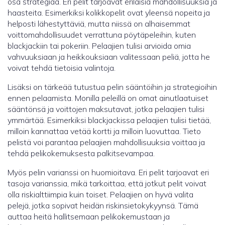
osa strategiaa. Eri pelit tarjoavat erilaisia mahdollisuuksia ja
haasteita. Esimerkiksi kolikkopelit ovat yleensä nopeita ja
helposti lähestyttäviä, mutta niissä on alhaisemmat
voittomahdollisuudet verrattuna pöytäpeleihin, kuten
blackjackiin tai pokeriin. Pelaajien tulisi arvioida omia
vahvuuksiaan ja heikkouksiaan valitessaan peliä, jotta he
voivat tehdä tietoisia valintoja.
Lisäksi on tärkeää tutustua pelin sääntöihin ja strategioihin
ennen pelaamista. Monilla peleillä on omat ainutlaatuiset
sääntönsä ja voittojen maksutavat, jotka pelaajien tulisi
ymmärtää. Esimerkiksi blackjackissa pelaajien tulisi tietää,
milloin kannattaa vetää kortti ja milloin luovuttaa. Tieto
pelistä voi parantaa pelaajien mahdollisuuksia voittaa ja
tehdä pelikokemuksesta palkitsevampaa.
Myös pelin varianssi on huomioitava. Eri pelit tarjoavat eri
tasoja varianssia, mikä tarkoittaa, että jotkut pelit voivat
olla riskialttiimpia kuin toiset. Pelaajien on hyvä valita
pelejä, jotka sopivat heidän riskinsietokykyynsä. Tämä
auttaa heitä hallitsemaan pelikokemustaan ja