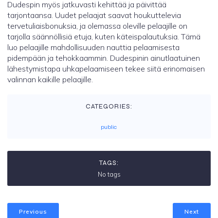
Dudespin myös jatkuvasti kehittää ja päivittää
tarjontaansa. Uudet pelaajat saavat houkuttelevia
tervetuliaisbonuksia, ja olemassa oleville pelaajille on
tarjolla säännöllisiä etuja, kuten käteispalautuksia. Tämä
luo pelaajille mahdollisuuden nauttia pelaamisesta
pidempään ja tehokkaammin. Dudespinin ainutlaatuinen
lähestymistapa uhkapelaamiseen tekee siitä erinomaisen
valinnan kaikille pelaajille.
CATEGORIES:
public
TAGS:
No tags
Previous
Next