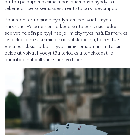
auttaa pelaajia maksimoimaan saamansa hyödyt ja
tekemään pelikokemuksesta entistä palkitsevampaa.
Bonusten strateginen hyödyntäminen vaatii myös
harkintaa. Pelaajien on tärkeää valita bonuksia, jotka
sopivat heidän pelityyliinsä ja -mieltymyksiinsä. Esimerkiksi,
jos pelaaja mieluummin pelaa kolikkopelejä, hänen tulisi
etsiä bonuksia, jotka liittyvät nimenomaan niihin. Tällöin
pelaajat voivat hyödyntää tarjouksia tehokkaasti ja
parantaa mahdollisuuksiaan voittoon.