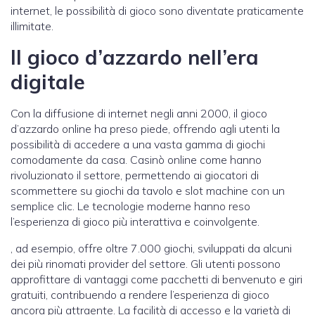
internet, le possibilità di gioco sono diventate praticamente
illimitate.
Il gioco d’azzardo nell’era
digitale
Con la diffusione di internet negli anni 2000, il gioco
d’azzardo online ha preso piede, offrendo agli utenti la
possibilità di accedere a una vasta gamma di giochi
comodamente da casa. Casinò online come hanno
rivoluzionato il settore, permettendo ai giocatori di
scommettere su giochi da tavolo e slot machine con un
semplice clic. Le tecnologie moderne hanno reso
l’esperienza di gioco più interattiva e coinvolgente.
, ad esempio, offre oltre 7.000 giochi, sviluppati da alcuni
dei più rinomati provider del settore. Gli utenti possono
approfittare di vantaggi come pacchetti di benvenuto e giri
gratuiti, contribuendo a rendere l’esperienza di gioco
ancora più attraente. La facilità di accesso e la varietà di