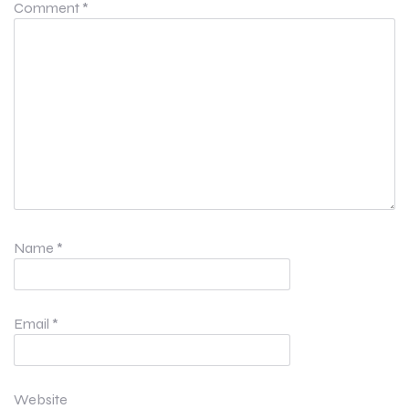
Comment
*
Name
*
Email
*
Website