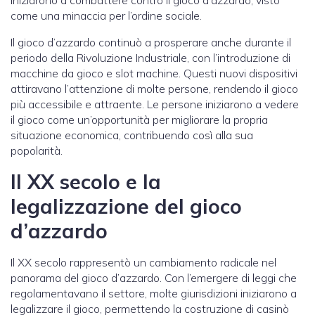
come una minaccia per l’ordine sociale.
Il gioco d’azzardo continuò a prosperare anche durante il
periodo della Rivoluzione Industriale, con l’introduzione di
macchine da gioco e slot machine. Questi nuovi dispositivi
attiravano l’attenzione di molte persone, rendendo il gioco
più accessibile e attraente. Le persone iniziarono a vedere
il gioco come un’opportunità per migliorare la propria
situazione economica, contribuendo così alla sua
popolarità.
Il XX secolo e la
legalizzazione del gioco
d’azzardo
Il XX secolo rappresentò un cambiamento radicale nel
panorama del gioco d’azzardo. Con l’emergere di leggi che
regolamentavano il settore, molte giurisdizioni iniziarono a
legalizzare il gioco, permettendo la costruzione di casinò