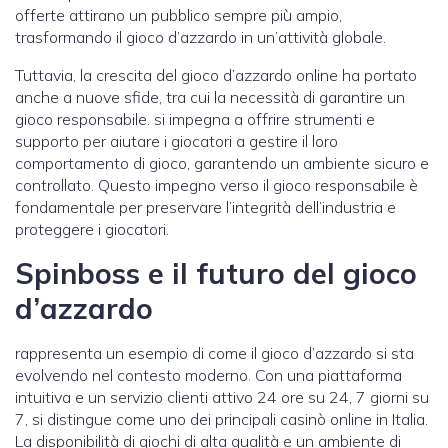
offerte attirano un pubblico sempre più ampio,
trasformando il gioco d’azzardo in un’attività globale.
Tuttavia, la crescita del gioco d’azzardo online ha portato
anche a nuove sfide, tra cui la necessità di garantire un
gioco responsabile. si impegna a offrire strumenti e
supporto per aiutare i giocatori a gestire il loro
comportamento di gioco, garantendo un ambiente sicuro e
controllato. Questo impegno verso il gioco responsabile è
fondamentale per preservare l’integrità dell’industria e
proteggere i giocatori.
Spinboss e il futuro del gioco
d’azzardo
rappresenta un esempio di come il gioco d’azzardo si sta
evolvendo nel contesto moderno. Con una piattaforma
intuitiva e un servizio clienti attivo 24 ore su 24, 7 giorni su
7, si distingue come uno dei principali casinò online in Italia.
La disponibilità di giochi di alta qualità e un ambiente di