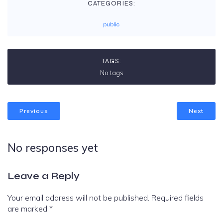
CATEGORIES:
public
TAGS:
No tags
Previous
Next
No responses yet
Leave a Reply
Your email address will not be published.
Required fields
are marked
*