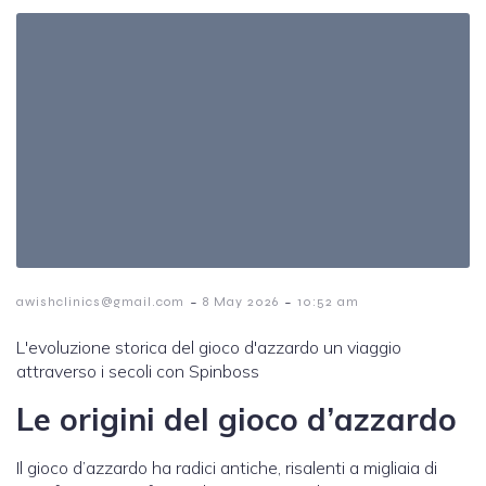
-
-
awishclinics@gmail.com
8 May 2026
10:52 am
L'evoluzione storica del gioco d'azzardo un viaggio
attraverso i secoli con Spinboss
Le origini del gioco d’azzardo
Il gioco d’azzardo ha radici antiche, risalenti a migliaia di