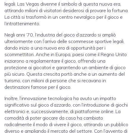
legali. Las Vegas divenne il simbolo di questa nuova era,
attirando milioni di visitatori desiderosi di provare la fortuna.
La città si trasformò in un centro nevralgico per il gioco e
l’intrattenimento.
Negli anni ’70, l’industria del gioco d’azzardo si ampliò
ulteriormente con l’arrivo delle scommesse sportive legali,
dando inizio a una nuova era di opportunità per i
scommettitori. Anche in Europa, paesi come il Regno Unito
iniziarono a regolamentare il gioco, offrendo una
protezione ai giocatori e garantendo un ambiente di gioco
più sicuro. Questa crescita portò anche a un aumento del
turismo, con milioni di persone che si recavano in
destinazioni famose per il gioco.
Inoltre, l’innovazione tecnologica ha avuto un impatto
significativo sul gioco d’azzardo, con l’introduzione di giochi
elettronici e, successivamente, di piattaforme online. La
comodità di poter giocare da casa ha cambiato
radicalmente il modo di vivere il gioco, attirando un pubblico
diverso e ampliando il mercato del settore. Con l’avvento di