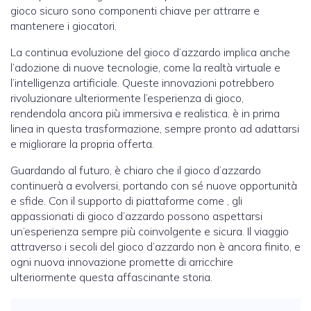
gioco sicuro sono componenti chiave per attrarre e
mantenere i giocatori.
La continua evoluzione del gioco d’azzardo implica anche
l’adozione di nuove tecnologie, come la realtà virtuale e
l’intelligenza artificiale. Queste innovazioni potrebbero
rivoluzionare ulteriormente l’esperienza di gioco,
rendendola ancora più immersiva e realistica. è in prima
linea in questa trasformazione, sempre pronto ad adattarsi
e migliorare la propria offerta.
Guardando al futuro, è chiaro che il gioco d’azzardo
continuerà a evolversi, portando con sé nuove opportunità
e sfide. Con il supporto di piattaforme come , gli
appassionati di gioco d’azzardo possono aspettarsi
un’esperienza sempre più coinvolgente e sicura. Il viaggio
attraverso i secoli del gioco d’azzardo non è ancora finito, e
ogni nuova innovazione promette di arricchire
ulteriormente questa affascinante storia.