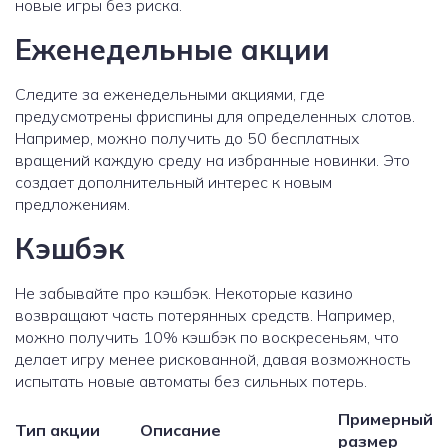
новые игры без риска.
Еженедельные акции
Следите за еженедельными акциями, где
предусмотрены фриспины для определенных слотов.
Например, можно получить до 50 бесплатных
вращений каждую среду на избранные новинки. Это
создает дополнительный интерес к новым
предложениям.
Кэшбэк
Не забывайте про кэшбэк. Некоторые казино
возвращают часть потерянных средств. Например,
можно получить 10% кэшбэк по воскресеньям, что
делает игру менее рискованной, давая возможность
испытать новые автоматы без сильных потерь.
Примерный
Тип акции
Описание
размер