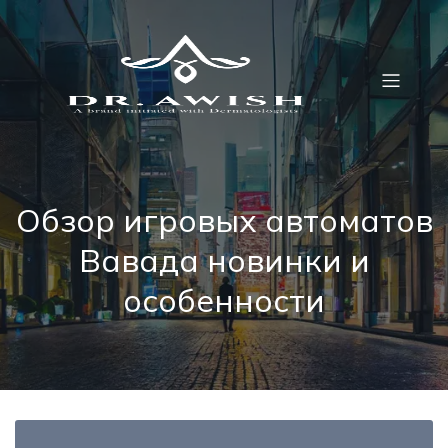
Обзор игровых автоматов
Вавада новинки и
особенности