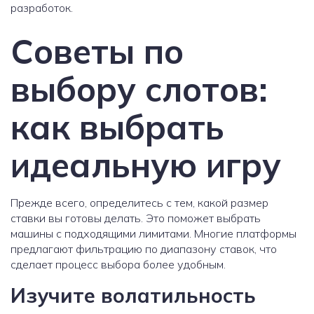
разработок.
Советы по
выбору слотов:
как выбрать
идеальную игру
Прежде всего, определитесь с тем, какой размер
ставки вы готовы делать. Это поможет выбрать
машины с подходящими лимитами. Многие платформы
предлагают фильтрацию по диапазону ставок, что
сделает процесс выбора более удобным.
Изучите волатильность