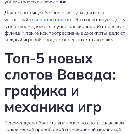
увлекательными режимами.
Для тех, кто ищет безопасные пути для игры,
используйте
зеркало вавада
. Это гарантирует доступ
к платформе даже в случае блокировок. Интересные
функции, такие как прогрессивные джекпоты, делают
каждый игровой процесс более захватывающим.
Топ-5 новых
слотов Вавада:
графика и
механика игр
Рекомендуем обратить внимание на слоты с высокой
графической проработкой и уникальной механикой,