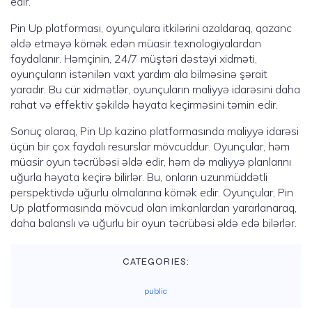
edir.
Pin Up platforması, oyunçulara itkilərini azaldaraq, qazanc
əldə etməyə kömək edən müasir texnologiyalardan
faydalanır. Həmçinin, 24/7 müştəri dəstəyi xidməti,
oyunçuların istənilən vaxt yardım ala bilməsinə şərait
yaradır. Bu cür xidmətlər, oyunçuların maliyyə idarəsini daha
rahat və effektiv şəkildə həyata keçirməsini təmin edir.
Sonuç olaraq, Pin Up kazino platformasında maliyyə idarəsi
üçün bir çox faydalı resurslar mövcuddur. Oyunçular, həm
müasir oyun təcrübəsi əldə edir, həm də maliyyə planlarını
uğurla həyata keçirə bilirlər. Bu, onların uzunmüddətli
perspektivdə uğurlu olmalarına kömək edir. Oyunçular, Pin
Up platformasında mövcud olan imkanlardan yararlanaraq,
daha balanslı və uğurlu bir oyun təcrübəsi əldə edə bilərlər.
CATEGORIES:
public