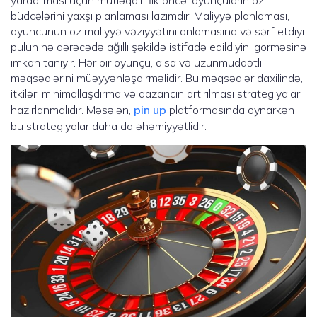
yaradılması üçün mütləqdir. İlk öncə, oyunçuların öz
büdcələrini yaxşı planlaması lazımdır. Maliyyə planlaması,
oyuncunun öz maliyyə vəziyyətini anlamasına və sərf etdiyi
pulun nə dərəcədə ağıllı şəkildə istifadə edildiyini görməsinə
imkan tanıyır. Hər bir oyunçu, qısa və uzunmüddətli
məqsədlərini müəyyənləşdirməlidir. Bu məqsədlər daxilində,
itkiləri minimallaşdırma və qazancın artırılması strategiyaları
hazırlanmalıdır. Məsələn,
pin up
platformasında oynarkən
bu strategiyalar daha da əhəmiyyətlidir.