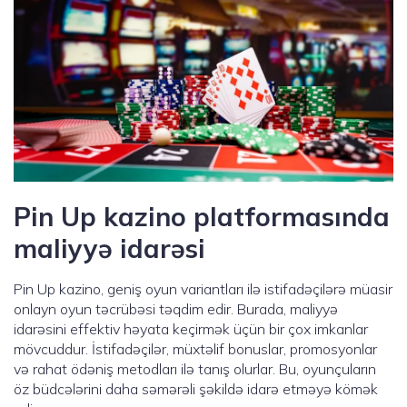
Pin Up kazino platformasında
maliyyə idarəsi
Pin Up kazino, geniş oyun variantları ilə istifadəçilərə müasir
onlayn oyun təcrübəsi təqdim edir. Burada, maliyyə
idarəsini effektiv həyata keçirmək üçün bir çox imkanlar
mövcuddur. İstifadəçilər, müxtəlif bonuslar, promosyonlar
və rahat ödəniş metodları ilə tanış olurlar. Bu, oyunçuların
öz büdcələrini daha səmərəli şəkildə idarə etməyə kömək