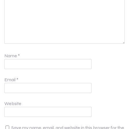
Name
*
Email
*
Website
Save my name, email, and website in this browser for the