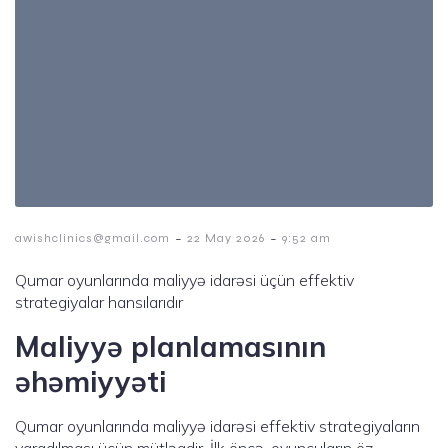
-
-
awishclinics@gmail.com
22 May 2026
9:52 am
Qumar oyunlarında maliyyə idarəsi üçün effektiv
strategiyalar hansılarıdır
Maliyyə planlamasının
əhəmiyyəti
Qumar oyunlarında maliyyə idarəsi effektiv strategiyaların