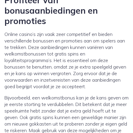
Profiteer van
bonusaanbiedingen en
promoties
Online casino’s zijn vaak zeer competitief en bieden
verschillende bonussen en promoties aan om spelers aan
te trekken. Deze aanbiedingen kunnen variëren van
welkomstbonussen tot gratis spins en
loyaliteitsprogramma’s. Het is essentieel om deze
bonussen te benutten, omdat ze je extra speelgeld geven
en je kans op winnen vergroten. Zorg ervoor dat je de
voorwaarden en inzetvereisten van deze aanbiedingen
goed begrijpt voordat je ze accepteert.
Bijvoorbeeld, een welkomstbonus kan je de kans geven om
je eerste storting te verdubbelen. Dit betekent dat je meer
speelruimte hebt zonder dat je extra geld hoeft uit te
geven. Ook gratis spins kunnen een geweldige manier zijn
om nieuwe gokkasten uit te proberen zonder je eigen geld
te riskeren. Maak gebruik van deze mogelijkheden om je