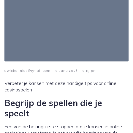
-
-
awishclinics@gmail.com
2 June 2026
2:15 pm
Verbeter je kansen met deze handige tips voor online
casinospelen
Begrijp de spellen die je
speelt
Een van de belangrijkste stappen om je kansen in online