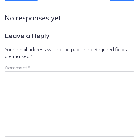
No responses yet
Leave a Reply
Your email address will not be published.
Required fields
are marked
*
Comment
*