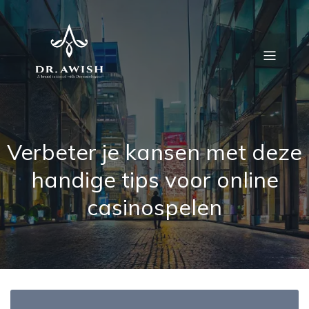
Verbeter je kansen met deze
handige tips voor online
casinospelen