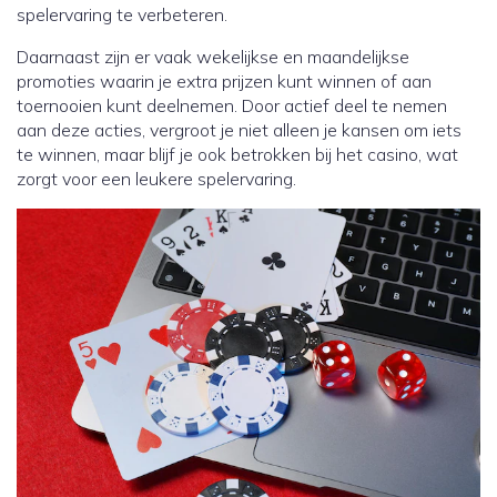
spelervaring te verbeteren.
Daarnaast zijn er vaak wekelijkse en maandelijkse
promoties waarin je extra prijzen kunt winnen of aan
toernooien kunt deelnemen. Door actief deel te nemen
aan deze acties, vergroot je niet alleen je kansen om iets
te winnen, maar blijf je ook betrokken bij het casino, wat
zorgt voor een leukere spelervaring.