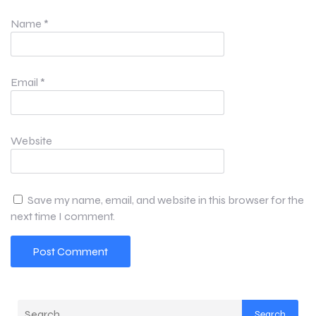
Name
*
Email
*
Website
Save my name, email, and website in this browser for the
next time I comment.
Search