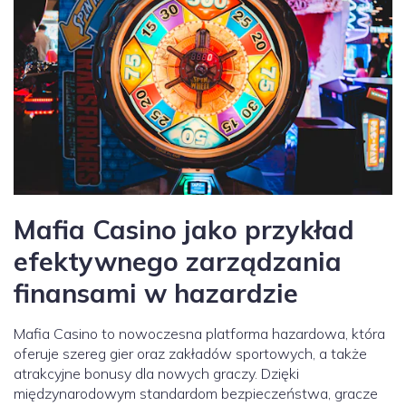
Mafia Casino jako przykład
efektywnego zarządzania
finansami w hazardzie
Mafia Casino to nowoczesna platforma hazardowa, która
oferuje szereg gier oraz zakładów sportowych, a także
atrakcyjne bonusy dla nowych graczy. Dzięki
międzynarodowym standardom bezpieczeństwa, gracze