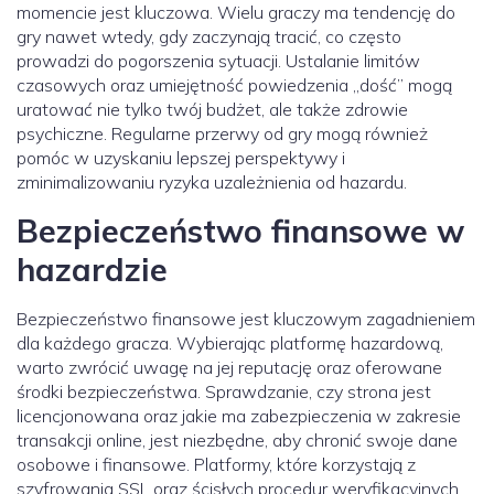
momencie jest kluczowa. Wielu graczy ma tendencję do
gry nawet wtedy, gdy zaczynają tracić, co często
prowadzi do pogorszenia sytuacji. Ustalanie limitów
czasowych oraz umiejętność powiedzenia „dość” mogą
uratować nie tylko twój budżet, ale także zdrowie
psychiczne. Regularne przerwy od gry mogą również
pomóc w uzyskaniu lepszej perspektywy i
zminimalizowaniu ryzyka uzależnienia od hazardu.
Bezpieczeństwo finansowe w
hazardzie
Bezpieczeństwo finansowe jest kluczowym zagadnieniem
dla każdego gracza. Wybierając platformę hazardową,
warto zwrócić uwagę na jej reputację oraz oferowane
środki bezpieczeństwa. Sprawdzanie, czy strona jest
licencjonowana oraz jakie ma zabezpieczenia w zakresie
transakcji online, jest niezbędne, aby chronić swoje dane
osobowe i finansowe. Platformy, które korzystają z
szyfrowania SSL oraz ścisłych procedur weryfikacyjnych,