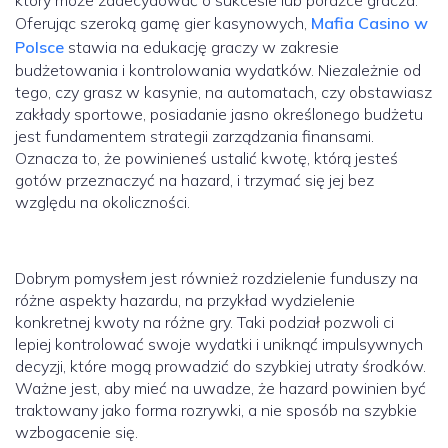
który może zadecydować o sukcesie lub porażce gracza.
Oferując szeroką gamę gier kasynowych,
Mafia Casino w
Polsce
stawia na edukację graczy w zakresie
budżetowania i kontrolowania wydatków. Niezależnie od
tego, czy grasz w kasynie, na automatach, czy obstawiasz
zakłady sportowe, posiadanie jasno określonego budżetu
jest fundamentem strategii zarządzania finansami.
Oznacza to, że powinieneś ustalić kwotę, którą jesteś
gotów przeznaczyć na hazard, i trzymać się jej bez
względu na okoliczności.
Dobrym pomysłem jest również rozdzielenie funduszy na
różne aspekty hazardu, na przykład wydzielenie
konkretnej kwoty na różne gry. Taki podział pozwoli ci
lepiej kontrolować swoje wydatki i uniknąć impulsywnych
decyzji, które mogą prowadzić do szybkiej utraty środków.
Ważne jest, aby mieć na uwadze, że hazard powinien być
traktowany jako forma rozrywki, a nie sposób na szybkie
wzbogacenie się.