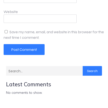
Website
Save my name, email, and website in this browser for the
next time I comment.
Search
Latest Comments
No comments to show.