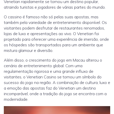
Venetian rapidamente se tornou um destino popular,
atraindo turistas e jogadores de várias partes do mundo.
O cassino é famoso não só pelas suas apostas, mas
também pela variedade de entretenimento disponível. Os
visitantes podem desfrutar de restaurantes renomados,
lojas de luxo e apresentações ao vivo. O Venetian foi
projetado para oferecer uma experiência de imersão, onde
os hóspedes são transportados para um ambiente que
mistura glamour e diversão.
Além disso, o crescimento do jogo em Macau alterou o
cenário de entretenimento global. Com uma
regulamentação rigorosa e uma grande influxo de
visitantes, o Venetian Casino se tornou um símbolo do
sucesso do jogo na região. A combinação de cultura, luxo e
a emoção das apostas faz do Venetian um destino
incomparável, onde a tradição do jogo se encontra com a
modernidade.