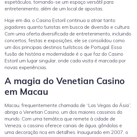
espetáculos, tornando-se um espaço versátil para
entretenimento, além de um local de apostas.
Hoje em dia, o Casino Estoril continua a atrair tanto
jogadores quanto turistas em busca de diversão e cultura.
Com uma oferta diversificada de entretenimento, incluindo
concertos, festas e exposições, ele se consolidou como
um dos principais destinos turísticos de Portugal. Essa
fusão de história e modernidade é o que faz do Casino
Estoril um lugar singular, onde cada visita é marcada por
novas experiências.
A magia do Venetian Casino
em Macau
Macau, frequentemente chamada de “Las Vegas da Ásia”,
abriga o Venetian Casino, um dos maiores cassinos do
mundo. Com uma temática que remete à cidade de
Veneza, o cassino oferece canais de água, gôndolas e
uma decoração rica em detalhes. Inaugurado em 2007, o