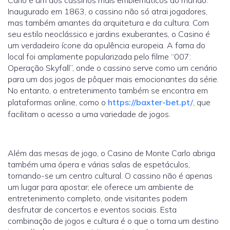
Carlo é um dos cassinos mais emblemáticos do mundo.
Inaugurado em 1863, o cassino não só atrai jogadores,
mas também amantes da arquitetura e da cultura. Com
seu estilo neoclássico e jardins exuberantes, o Casino é
um verdadeiro ícone da opulência europeia. A fama do
local foi amplamente popularizada pelo filme “007:
Operação Skyfall”, onde o cassino serve como um cenário
para um dos jogos de pôquer mais emocionantes da série.
No entanto, o entretenimento também se encontra em
plataformas online, como o
https://baxter-bet.pt/
, que
facilitam o acesso a uma variedade de jogos.
Além das mesas de jogo, o Casino de Monte Carlo abriga
também uma ópera e várias salas de espetáculos,
tornando-se um centro cultural. O cassino não é apenas
um lugar para apostar; ele oferece um ambiente de
entretenimento completo, onde visitantes podem
desfrutar de concertos e eventos sociais. Esta
combinação de jogos e cultura é o que o torna um destino