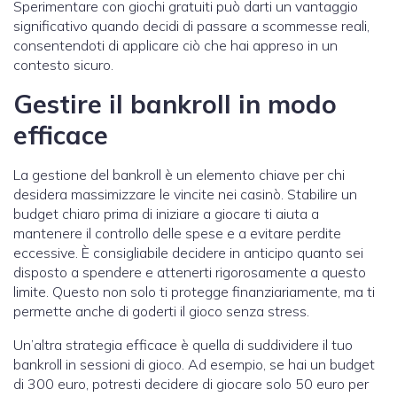
Sperimentare con giochi gratuiti può darti un vantaggio
significativo quando decidi di passare a scommesse reali,
consentendoti di applicare ciò che hai appreso in un
contesto sicuro.
Gestire il bankroll in modo
efficace
La gestione del bankroll è un elemento chiave per chi
desidera massimizzare le vincite nei casinò. Stabilire un
budget chiaro prima di iniziare a giocare ti aiuta a
mantenere il controllo delle spese e a evitare perdite
eccessive. È consigliabile decidere in anticipo quanto sei
disposto a spendere e attenerti rigorosamente a questo
limite. Questo non solo ti protegge finanziariamente, ma ti
permette anche di goderti il gioco senza stress.
Un’altra strategia efficace è quella di suddividere il tuo
bankroll in sessioni di gioco. Ad esempio, se hai un budget
di 300 euro, potresti decidere di giocare solo 50 euro per