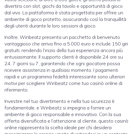
divertirsi con slot, giochi da tavolo e opportunità di gioco
dal vivo. La piattaforma è stata progettata per offrire un
ambiente di gioco protetto, assicurando così la tranquillità
degli utenti durante le loro sessioni di gioco.
Inoltre, Winbeatz presenta un pacchetto di benvenuto
vantaggioso che arriva fino a 5.000 euro e include 150 giri
gratuiti, rendendo l’inizio della tua esperienza ancora più
entusiasmante. Il supporto clienti è disponibile 24 ore su
24, 7 giorni su 7, garantendo che ogni giocatore possa
ricevere assistenza in qualsiasi momento. I pagamenti
rapidi e un programma fedeltà interessante sono ulteriori
motivi per scegliere Winbeatz come tuo casinò online di
riferimento.
Investire nel tuo divertimento e nella tua sicurezza è
fondamentale, e Winbeatz si impegna a fornire un
ambiente di gioco responsabile e innovativo. Con la sua
offerta diversificata e l’attenzione al cliente, questo casinò
online rappresenta la scelta ideale per chi desidera