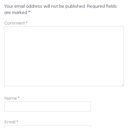
Your email address will not be published.
Required fields
are marked
*
Comment
*
Name
*
Email
*