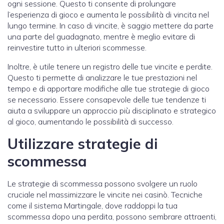
ogni sessione. Questo ti consente di prolungare
l’esperienza di gioco e aumenta le possibilità di vincita nel
lungo termine. In caso di vincite, è saggio mettere da parte
una parte del guadagnato, mentre è meglio evitare di
reinvestire tutto in ulteriori scommesse.
Inoltre, è utile tenere un registro delle tue vincite e perdite.
Questo ti permette di analizzare le tue prestazioni nel
tempo e di apportare modifiche alle tue strategie di gioco
se necessario. Essere consapevole delle tue tendenze ti
aiuta a sviluppare un approccio più disciplinato e strategico
al gioco, aumentando le possibilità di successo.
Utilizzare strategie di
scommessa
Le strategie di scommessa possono svolgere un ruolo
cruciale nel massimizzare le vincite nei casinò. Tecniche
come il sistema Martingale, dove raddoppi la tua
scommessa dopo una perdita, possono sembrare attraenti,