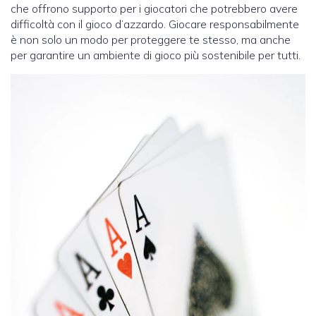
che offrono supporto per i giocatori che potrebbero avere
difficoltà con il gioco d’azzardo. Giocare responsabilmente
è non solo un modo per proteggere te stesso, ma anche
per garantire un ambiente di gioco più sostenibile per tutti.