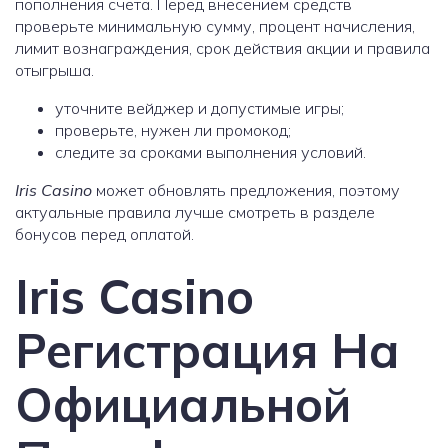
пополнения счета. Перед внесением средств
проверьте минимальную сумму, процент начисления,
лимит вознаграждения, срок действия акции и правила
отыгрыша.
уточните вейджер и допустимые игры;
проверьте, нужен ли промокод;
следите за сроками выполнения условий.
Iris Casino
может обновлять предложения, поэтому
актуальные правила лучше смотреть в разделе
бонусов перед оплатой.
Iris Casino
Регистрация На
Официальной