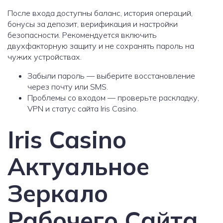
После входа доступны баланс, история операций,
бонусы за депозит, верификация и настройки
безопасности. Рекомендуется включить
двухфакторную защиту и не сохранять пароль на
чужих устройствах.
Забыли пароль — выберите восстановление
через почту или SMS.
Проблемы со входом — проверьте раскладку,
VPN и статус сайта Iris Casino.
Iris Casino
Актуальное
Зеркало
Рабочего Сайта