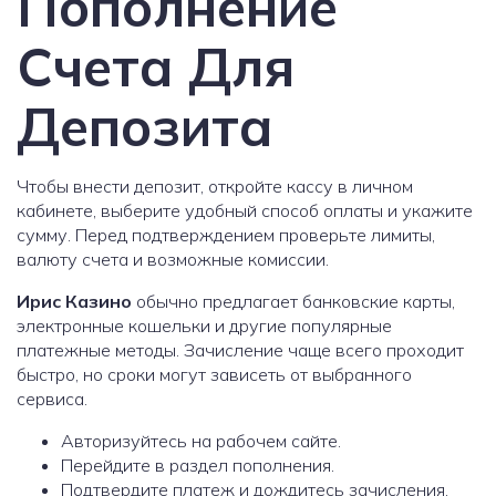
Пополнение
Счета Для
Депозита
Чтобы внести депозит, откройте кассу в личном
кабинете, выберите удобный способ оплаты и укажите
сумму. Перед подтверждением проверьте лимиты,
валюту счета и возможные комиссии.
Ирис Казино
обычно предлагает банковские карты,
электронные кошельки и другие популярные
платежные методы. Зачисление чаще всего проходит
быстро, но сроки могут зависеть от выбранного
сервиса.
Авторизуйтесь на рабочем сайте.
Перейдите в раздел пополнения.
Подтвердите платеж и дождитесь зачисления.