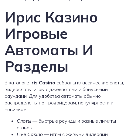
Ирис Казино
Игровые
Автоматы И
Разделы
В каталоге
Iris Casino
собраны классические слоты,
видеослоты, игры с джекпотами и бонусными
раундами. Для удобства автоматы обычно
распределены по провайдерам, популярности и
новинкам.
Слоты
— быстрые раунды и разные лимиты
ставок.
Live Casino
— игры с живыми дилерами.