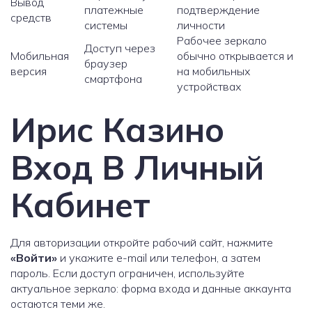
Вывод
платежные
подтверждение
средств
системы
личности
Рабочее зеркало
Доступ через
Мобильная
обычно открывается и
браузер
версия
на мобильных
смартфона
устройствах
Ирис Казино
Вход В Личный
Кабинет
Для авторизации откройте рабочий сайт, нажмите
«Войти»
и укажите e-mail или телефон, а затем
пароль. Если доступ ограничен, используйте
актуальное зеркало: форма входа и данные аккаунта
остаются теми же.