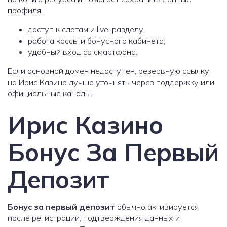
профиля.
доступ к слотам и live-разделу;
работа кассы и бонусного кабинета;
удобный вход со смартфона.
Если основной домен недоступен, резервную ссылку
на Ирис Казино лучше уточнять через поддержку или
официальные каналы.
Ирис Казино
Бонус За Первый
Депозит
Бонус за первый депозит
обычно активируется
после регистрации, подтверждения данных и