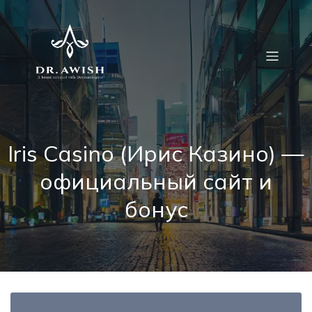
Iris Casino (Ирис Казино) —
официальный сайт и
бонус