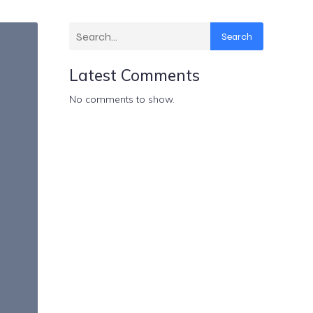
Search
Latest Comments
No comments to show.