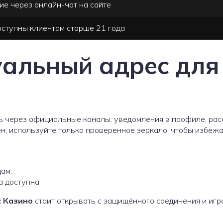
е через онлайн-чат на сайте
оступны клиентам старше 21 года
туальный адрес для
ь через официальные каналы: уведомления в профиле, ра
н, используйте только проверенное зеркало, чтобы избеж
ам;
 доступна.
 Казино
стоит открывать с защищённого соединения и игр