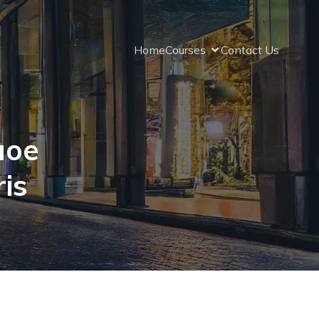
Home
Courses
Contact Us
ное
is