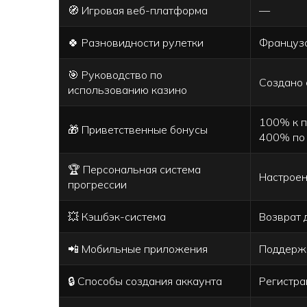
🧭 Игровая веб-платформа
—
🍀 Разновидности рулетки
Французс
🎯 Руководство по
Создано 
использованию казино
100% к п
🎁 Приветственные бонусы
400% по
🏆 Персональная система
Настроен
прогрессии
💥 Кэшбэк-система
Возврат 
📲 Мобильные приложения
Поддержи
🔒 Способы создания аккаунта
Регистра