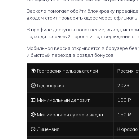
Зеркало помогает обойти блокировку провайдера
входом стоит проверять адрес через официаль
В профиле доступны пополнение, вывод, истори
подходят сложный пароль и подтверждение опе
Мобильная версия открывается в браузере без 
и быстрый переход в раздел бонусов.
🌍 География пользователей
Россия, 
⏲ Год запуска
2023
💵 Минимальный депозит
100 ₽
🤑 Минимальная сумма вывода
150 ₽
🎲 Лицензия
Кюрасао