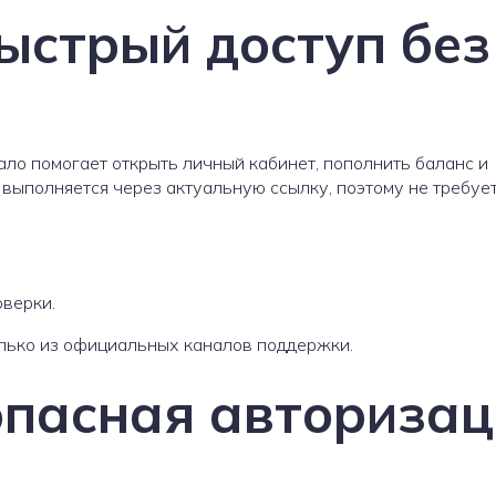
ыстрый доступ без
ало помогает открыть личный кабинет, пополнить баланс и
 выполняется через актуальную ссылку, поэтому не требуе
оверки.
олько из официальных каналов поддержки.
зопасная авториза