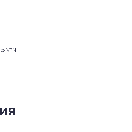
тся VPN
ция