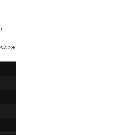
д
а
айдеров